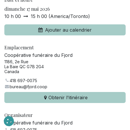
dimanche 17 mai 2026
10 h 00
15 h 00
(
America/Toronto
)
Ajouter au calendrier
Emplacement
Coopérative funéraire du Fjord
1186, 2e Rue
La Baie QC G7B 2G4
Canada
418 697-0075
bureau@fjord.coop
Obtenir l'itinéraire
Organisateur
Coopérative funéraire du Fjord
418 697-0075