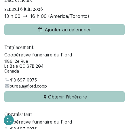
samedi 6 juin 2026
13 h 00
16 h 00
(
America/Toronto
)
Ajouter au calendrier
Emplacement
Coopérative funéraire du Fjord
1186, 2e Rue
La Baie QC G7B 2G4
Canada
418 697-0075
bureau@fjord.coop
Obtenir l'itinéraire
Organisateur
Coopérative funéraire du Fjord
418 697-0075