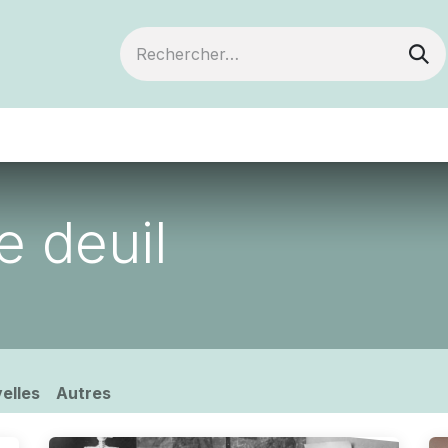
ts
Devenir membre
Votre coopérative
le deuil
elles
Autres