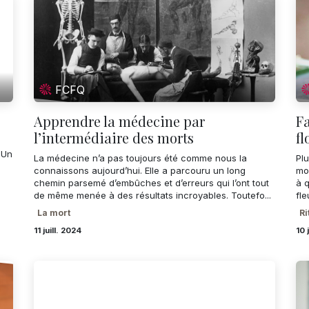
FCFQ
Apprendre la médecine par
Fa
l’intermédiaire des morts
fl
 Un
La médecine n’a pas toujours été comme nous la
Plu
s
connaissons aujourd’hui. Elle a parcouru un long
mor
chemin parsemé d’embûches et d’erreurs qui l’ont tout
à 
de même menée à des résultats incroyables. Toutefo...
fle
La mort
Ri
11 juill. 2024
10 