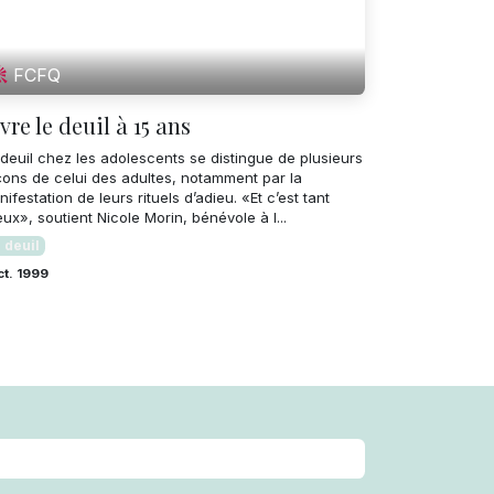
FCFQ
vre le deuil à 15 ans
deuil chez les adolescents se distingue de plusieurs
çons de celui des adultes, notamment par la
ifestation de leurs rituels d’adieu. «Et c’est tant
ux», soutient Nicole Morin, bénévole à l...
 deuil
ct. 1999