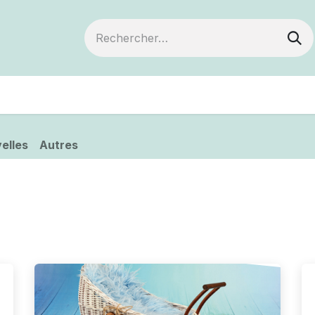
ts
Devenir membre
Votre coopérative
elles
Autres