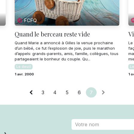
FCFQ
Quand le berceau reste vide
Vi
Quand Marie a annoncé à Gilles la venue prochaine
Le 
d’un bébé, ce fut l’explosion de joie, puis le marathon
fa
d’appels: grands-parents, amis, famille, collègues, tous
man
partageaient le bonheur du couple. Qu...
mie
Le deuil
Le
1 avr. 2000
1 o
3
4
5
6
7