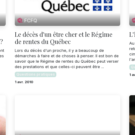
FCFQ
s
Le décès d'un être cher et le Régime
L'
e?
de rentes du Québec
Au
ret
ont
Lors du décès d'un proche, il y a beaucoup de
ci
des
démarches à faire et de choses à penser. Il est bon de
l'a
savoir que le Régime de rentes du Québec peut verser
des prestations et que celles-ci peuvent être ...
Qu
Questions pratiques
1 a
1 avr. 2010