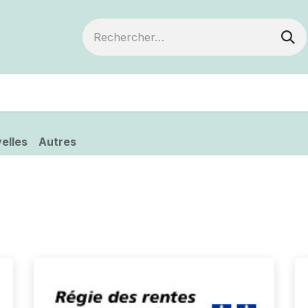
ts
Devenir membre
Votre coopérative
elles
Autres