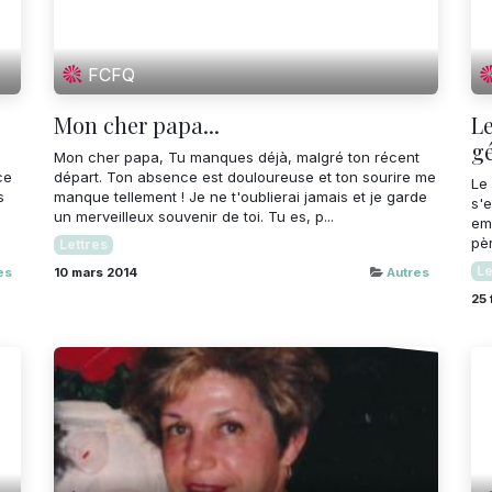
FCFQ
Mon cher papa...
Le
gé
Mon cher papa, Tu manques déjà, malgré ton récent
ce
départ. Ton absence est douloureuse et ton sourire me
Le
s
manque tellement ! Je ne t'oublierai jamais et je garde
s'e
un merveilleux souvenir de toi. Tu es, p...
emp
pèr
Lettres
Le
es
10 mars 2014
Autres
25 