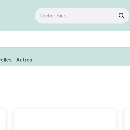
ts
Devenir membre
Votre coopérative
elles
Autres